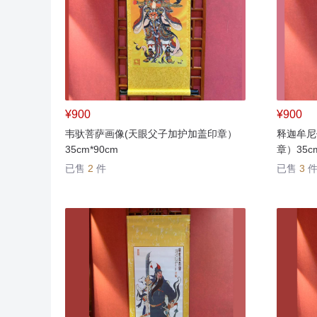
¥900
¥900
韦驮菩萨画像(天眼父子加护加盖印章）
释迦牟尼
35cm*90cm
章）35cm
已售
2
件
已售
3