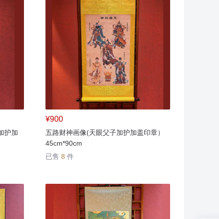
¥900
加护加
五路财神画像(天眼父子加护加盖印章）
45cm*90cm
已售
8
件