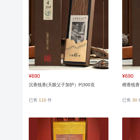
¥690
¥690
沉香线香(天眼父子加护）约300克
檀香线香
已售
110
件
已售
30