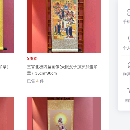
手
个
¥900
印章）
三官北极四圣画像(天眼父子加护加盖印
章）35cm*90cm
联
已售
4
件
购