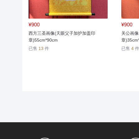
¥900
¥900
西方三圣画像(天眼父子加护加盖印
关公画像
章)55cm*90cm
章)35cm
已售
13
件
已售
4