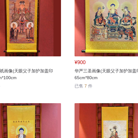
¥900
祇画像(天眼父子加护加盖印
华严三圣画像(天眼父子加护加盖
*100cm
65cm*80cm
件
已售
7
件