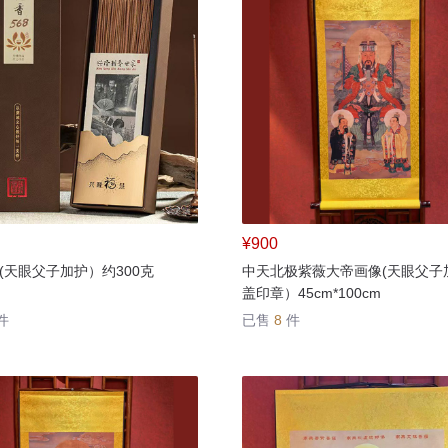
¥900
(天眼父子加护）约300克
中天北极紫薇大帝画像(天眼父子
盖印章）45cm*100cm
件
已售
8
件