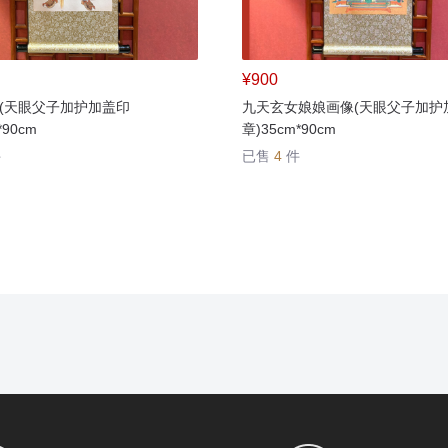
¥900
(天眼父子加护加盖印
九天玄女娘娘画像(天眼父子加护
*90cm
章)35cm*90cm
件
已售
4
件