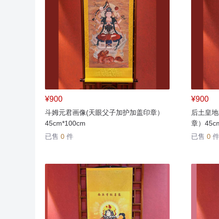
¥900
¥900
斗姆元君画像(天眼父子加护加盖印章）
后土皇地
45cm*100cm
章）45cm
已售
0
件
已售
0