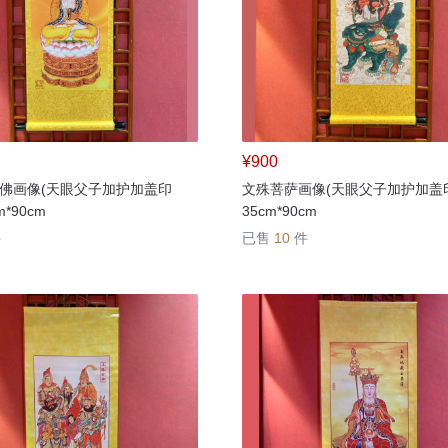
¥900
佛画像(天眼父子加护加盖印
文殊菩萨画像(天眼父子加护加盖
*90cm
35cm*90cm
件
已售
10
件