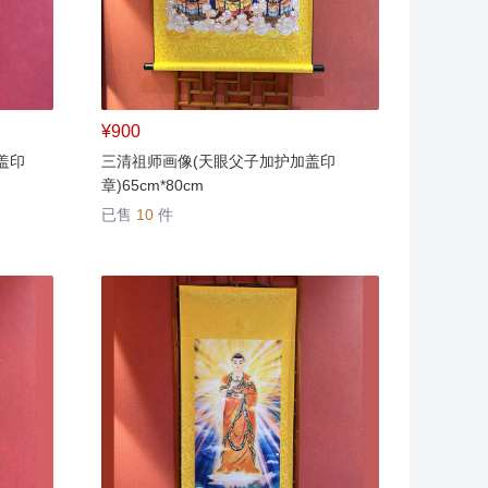
¥900
盖印
三清祖师画像(天眼父子加护加盖印
章)65cm*80cm
已售
10
件