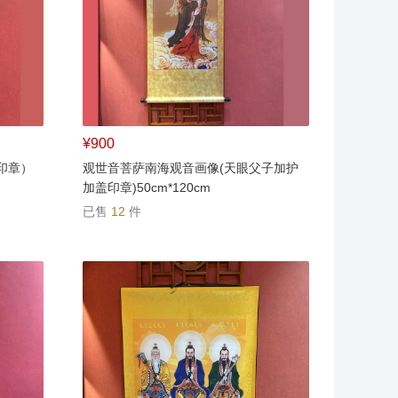
¥900
印章）
观世音菩萨南海观音画像(天眼父子加护
加盖印章)50cm*120cm
已售
12
件