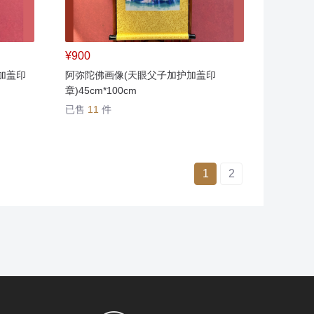
¥900
加盖印
阿弥陀佛画像(天眼父子加护加盖印
章)45cm*100cm
已售
11
件
1
2