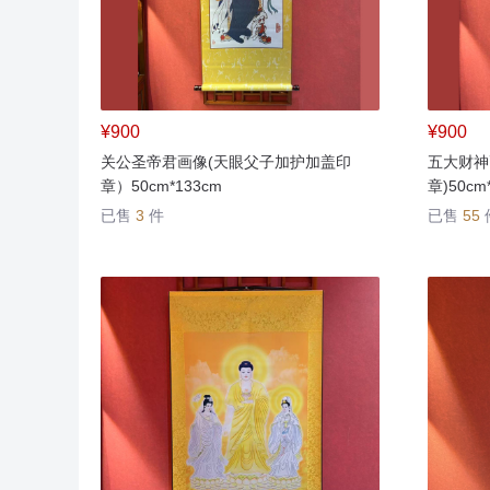
¥900
¥900
关公圣帝君画像(天眼父子加护加盖印
五大财神
章）50cm*133cm
章)50cm
已售
3
件
已售
55