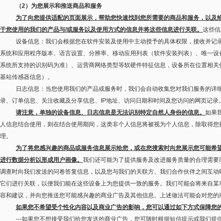
（
2
）为您展示和推送商品和服务
为了向您提供适配的页面展示，帮助您快速找到您所需要的商品和服务，以及
于您使用的我们的产品与
/
或服务以及使用方式的信息并将这些信息进行关联。
这些信
设备信息：我们会根据您在软件安装及使用中主动授予的具体权限，接收并记
系统和应用程序版本、语言设置、分辨率、移动应用列表（软件安装列表）、唯一设
系统所支持的识别码为准）、运营商网络类型等软硬件特征信息，设备所在位置相关
基站传感器信息）。
日志信息：当您使用我们的产品或服务时，我们会自动收集您对我们服务的详
录、订单信息、关注收藏及分享信息、
IP
地址、访问日期和时间及您访问的网页记录
请注意，单独的设备信息、日志信息是无法识别特定自然人身份的信息。
如果
人信息结合使用，则在结合使用期间，这类非个人信息将被视为个人信息，除取得您
理。
为了将您感兴趣的商品或服务信息展示给您，或在您搜索时向您展示您可能希
进行数据分析以形成用户画像。
我们还可能为了提供服务及改进服务质量的合理需要
调查时向我们发送的问卷答复信息，以及您与我们的关联方、我们合作伙伴之间互动
它们进行关联，以便我们能在这些设备上为您提供一致的服务。我们可能会将来自某
容和建议，并向您推送您可能感兴趣的商业广告及其他信息。上述做法可能会对您的
如果您不希望受个性化内容以及商业广告的影响，您可以通过如下方式保障您
---
如果您不想接受我们给您发送的商业广告，您可随时根据短信提示或我们提