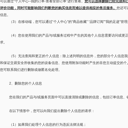
可以通过
“
个人中心
--
我的订单
-
查看全部订单
”
进行查看。
您可以选择删除已经完成和
评价功能，同时可能影响我们判断您的购买信息而难以提供相应的售后服务。
您还可
信息。
（
3
）在移动端，您可以通过
“
个人中心
”
的
“
商品收藏
” “
品牌订阅
”“
我的足迹
”
管理
（
4
）您在使用我们的产品与
/
或服务过程中产生的其他个人信息需要访问或更
求。
（
5
）无法查阅和更正的个人信息：除上述列明的信息外，您的部分个人信息我
和保证交易安全所收集的您的设备信息、您使用附加功能时产生的非您主动提交的个
您可联系我们进行删除或做匿名化处理。
2
、删除您的个人信息
您在我们的产品与
/
或服务页面中可以直接清除或删除的信息，包括订单信息、
在以下情形中，您可以向我们提出删除个人信息的请求：
（
1
）如果我们处理个人信息的行为违反法律法规；