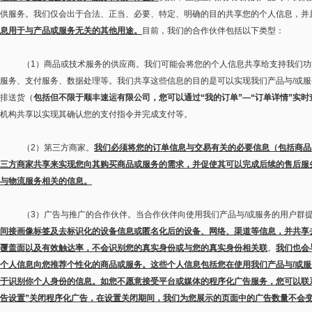
供服务。我们仅会出于合法、正当、必要、特定、明确的目的共享您的个人信息，并
息用于与产品或服务无关的其他用途。
目前，我们的合作伙伴包括以下类型：
（
1
）商品或技术服务的供应商。我们可能会将您的个人信息共享给支持我们功
服务、支付服务、数据处理等。我们共享这些信息的目的是可以实现我们产品与
/
或服
排送货（
包括但不限于顺丰速运有限公司，您可以通过
“
我的订单
”—“
订单详情
”
实时
机构共享以实现其确认您的支付指令并完成支付等。
（
2
）第三方商家。
我们必须将您的订单信息与交易有关的必要信息（包括商品
三方商家共享来实现您向其购买商品或服务的需求，并促使其可以完成后续的售后服
与物流服务相关的信息。
（
3
）广告与推广的合作伙伴。当合作伙伴向使用我们产品与
/
或服务的用户群
间接画像标签及去标识化的设备信息或匿名化后的设备、网络、渠道等信息，并共享
覆盖面以及有效触达率，不会识别您的真实身份或与您的真实身份相关联
。
我们也会
个人信息向您推荐个性化的商品或服务。这些个人信息包括您在使用我们产品与
/
或服
于识别你个人身份的信息。如您不愿意接受平台或媒体的程序化广告服务，您可以联
告设置
”
关闭程序化广告，在设置关闭期间，我们为您展示的页面中的广告数量不会