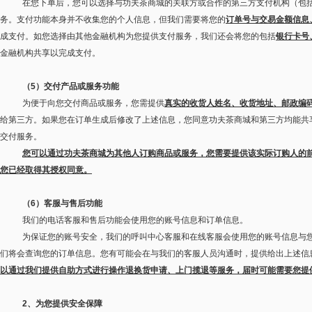
在您下单后，您可以选择与功夫茶商城的关联方或合作的第三方支付机构（包
务。支付功能本身并不收集您的个人信息，但我们需要将您的
订单号与交易金额信息
成支付。如您选择由其他金融机构为您提供支付服务，我们还会将您的包括
银行卡号
金融机构共享以完成支付。
（
5
）交付产品或服务功能
为便于向您交付商品或服务，您需提供
真实的收货人姓名、收货地址、邮政编
给第三方。如果您在订单生成后修改了上述信息，您同意功夫茶商城和第三方均能共
交付服务。
您可以通过功夫茶商城为其他人订购商品或服务，您需要提供该实际订购人的
您已经取得其授权同意。
（
6
）客服与售后功能
我们的电话客服和售后功能会使用您的账号信息和订单信息。
为保证您的账号安全，我们的呼叫中心客服和在线客服会使用您的账号信息与
们将会查询您的订单信息。您有可能会在与我们的客服人员沟通时，提供给出上述信
以通过我们提供自助方式进行操作退换货申请、上门揽退等服务，届时可能需要您提
2
、为您提供安全保障