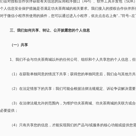
们会对授权合作伙伴获取有关信息的应用程序接口（
API
）、软件工具开发包（
SDK
个人信息安全保护措施是否满足功夫茶商城的相关要求。我们接入的授权合作伙伴所
对于微信小程序所使用的插件，您可以通过进入小程序，依次点击右上角
“...”
符号
--
左
三、我们如何共享、转让、公开披露您的个人信息
（一）共享
1
、我们不会与功夫茶商城以外的任何公司、组织和个人共享您的个人信息，但
（
1
）在获取单独同意的情况下共享；获得您的单独同意后，我们会与其他方共
（
2
）在法定情形下的共享：我们可能会根据法律法规规定、诉讼争议解决需要
（
3
）在法律法规允许的范围内，为维护功夫茶商城、功夫茶商城的关联方或合
必要提供；
（
4
）只有共享您的信息，才能实现我们的产品与
/
或服务的核心功能或提供您