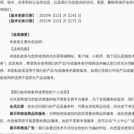
用、保存、共享和转让这些信息，以及我们为您提供的访问、更新、删除和保护这些
询我们。
【
版本更新日期
】：2023年【12】月【14】日
【
版本生效日期
】：2021年【12】月【17】日
【
政策摘要
】
本政策主要向您说明：
【适用范围】
本隐私政策与您所使用的功夫茶商城网站、客户端、小程序、线下店以及随技
务
”
）息息相关，希望您在使用我们的产品与
/
或服务前仔细阅读并确认您已经充分理
择。本隐私政策适用于我们的产品与
/
或服务的最新版本。如我们关联公司的产品或服
政策同样适用于该部分产品或服务。
【
我们如何收集和使用您的个人信息
】
功夫茶商城为您提供便捷的电子商务交易平台服务，为了实现服务的提供，我
会员注册
：您在访问我们的产品及服务时，可匿名浏览商品信息，但在您下单
展示和推送商品和服务
：为帮助您快速找到您所需要的商品和服务，或在您搜
征，向您推荐您可能需要的商品
/
服务。如您不需要本项服务，您可以在
“
个人中心
”-“
展示和推送广告：
我们会通过技术方式结合您的行为偏好特征，向您提供更契