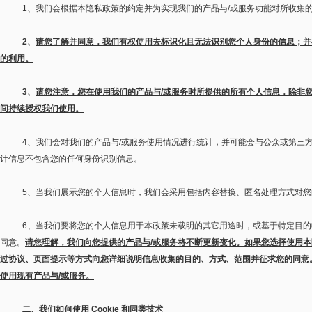
1
、我们会根据本隐私政策的约定并为实现我们的产品与
/
或服务功能对所收集
2
、
请您了解并同意，我们有权使用去标识化且无法识别您个人身份的信息；并
的利用。
3
、
请您注意，您在使用我们的产品与
/
或服务时所提供的所有个人信息，除非
间持续授权我们使用。
4
、我们会对我们的产品与
/
或服务使用情况进行统计，并可能会与公众或第三
计信息不包含您的任何身份识别信息。
5
、当我们展示您的个人信息时，我们会采用包括内容替换、匿名处理方式对您
6
、当我们要将您的个人信息用于本政策未载明的其它用途时，或基于特定目的
同意。
请您理解，我们向您提供的产品与
/
或服务将不断更新变化。如果您选择使用本
过协议、页面提示等方式向您详细说明信息收集的目的、方式、范围并征求您的同意
使用现有产品与
/
或服务。
二、我们如何使用
Cookie
和同类技术