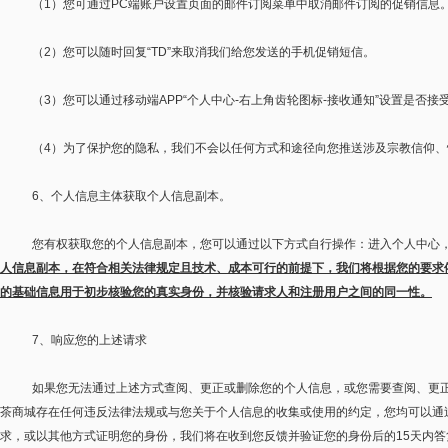
（
1
）您可通过
PC
端账户设置页面的邮件订阅菜单中取消邮件订阅的促销信息
（
2
）您可以随时回复
“TD”
来取消我们给您发送的手机促销短信。
（
3
）您可以通过移动端
APP“
个人中心
-
右上角齿轮图标
-
接收通知
”
设置是否接
（
4
）为了保护您的隐私，我们不会以任何方式和途径向您推送涉及宗教信仰、
6
、个人信息主体获取个人信息副本。
您有权获取您的个人信息副本，您可以通过以下方式自行操作：进入个人中心
人信息副本，在符合相关法律规定且技术、成本可行的前提下，我们将根据您的要求
的基础信息用于初步核验您的真实身份，并核验请求人和注册用户之间的同一性。
7
、响应您的上述请求
如果您无法通过上述方式查阅、更正或删除您的个人信息，或您需要查阅、更
茶商城存在任何违反法律法规或与您关于个人信息的收集或使用的约定，您均可以通
求，或以其他方式证明您的身份，我们将在收到您反馈并验证您的身份后的
15
天内答