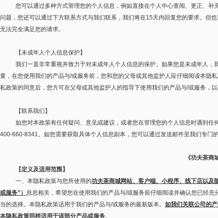
您可以通过多种方式管理您的个人信息，例如直接在个人中心查阅、更正、补
问题，您还可以通过下方联系方式与我们联系，我们将在
15
天内回复您的要求。但也
无法完全满足您的请求。
【未成年人个人信息保护】
我们一直非常重视并致力于对未成年人个人信息的保护。如果您是未成年人，
童，在您使用我们的产品与
/
或服务前，您和您的父母或其他监护人应仔细阅读本隐私
私政策的同意后，您方可在父母或其他监护人的指导下使用我们的产品与
/
或服务，以
【联系我们】
如您对本政策有任何疑问、意见或建议，或者您在管理您的个人信息时遇到任
400-660-8341
。如您需要获取具体个人信息副本，您可以通过发送邮件至我们专门
《功夫茶商
【定义及适用范围】
一、本隐私政策与您所使用的
功夫茶商城网站、客户端、小程序、线下店以及
或服务
”
）
息息相关，希望您在使用我们的产品与
/
或服务前仔细阅读并确认您已经充
当的选择。本隐私政策适用于我们的产品与
/
或服务的最新版本。
如我们关联公司的产
本隐私政策同样适用于该部分产品或服务
。