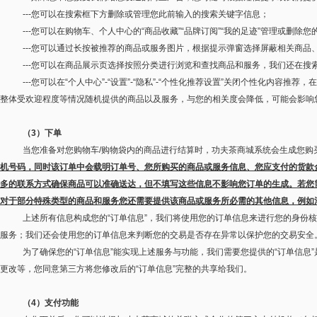
---
您可以在搜索框下方删除或管理您此前输入的搜索关键字信息；
---
您可以在购物车、个人中心的
“
商品收藏
”“
品牌订阅
”“
我的足迹
”
管理或删除您
---
您可以通过长按被推荐的商品或服务图片，根据提示弹窗选择屏蔽相关商品
---
您可以在商品展示页选择按照分类进行浏览和查找商品和服务，我们还在搜
---
您可以在
“
个人中心
”-“
设置
”-“
隐私
”-“
个性化推荐设置
”
关闭个性化内容推荐，在
整体受欢迎程度等情况随机提供的商品以及服务，与您的相关度会降低，可能会影响
（
3
）下单
当您准备对您购物车
/
购物袋内的商品进行结算时，功夫茶商城系统会生成您购
机号码，同时该订单中会载明订单号、您所购买的商品或服务信息、您应支付的货款
多的联系方式确保商品可以准确送达，但不填写这些信息不影响您订单的生成。若您
对于部分特殊类型的商品和服务您还需要提供该商品或服务所必需的其他信息，例如
上述所有信息构成您的
“
订单信息
”
，我们将使用您的订单信息来进行您的身份核
服务；我们还会使用您的订单信息来判断您的交易是否存在异常以保护您的交易安全
为了确保您的
“
订单信息
”
能实现上述服务与功能，我们需要您提供的
“
订单信息
”
更改等，您同意第三方将您修改后的
“
订单信息
”
完整的共享给我们。
（
4
）支付功能