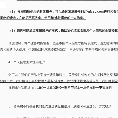
（
2
）
根据您所使用的具体服务，可以通过发送邮件到
t@gfcsc.com
进行相关
据您的请求，在此后不再收集、使用和
/
或披露您的个人信息。
（
3
）您也可以通过注销账户的方式，撤回我们继续收集您个人信息的全部授权
请您理解，每个业务功能需要一些基本的个人信息才能得以完成，当您撤回同
您相应的个人信息。但您撤回同意或授权的决定，不会影响此前基于您的授权而开展
4
、个人信息主体注销账户
您可以在我们的产品中直接申请注销账户。关于您注销账户的方式以及您应满
销账户后，我们将停止向您提供产品与
/
或服务，除法律法规另有规定外，我们将删除
注销账号功能途径：
我的—设置(图标)—账户与安全—注销服务—申请注销
5
、如果您不想接受我们给您发送的促销信息，您随时可通过以下方式取消：