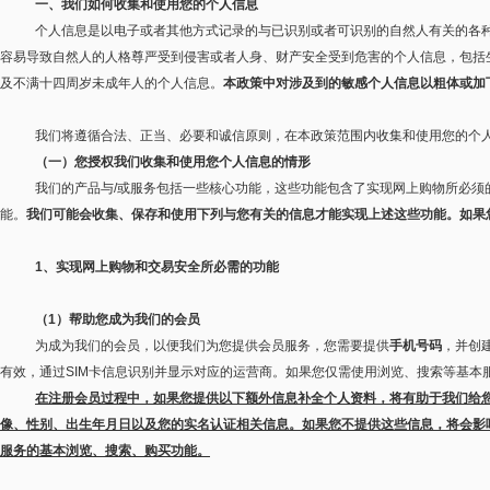
一、我们如何收集和使用您的个人信息
个人信息是以电子或者其他方式记录的与已识别或者可识别的自然人有关的各
容易导致自然人的人格尊严受到侵害或者人身、财产安全受到危害的个人信息，包括
及不满十四周岁未成年人的个人信息。
本政策中对涉及到的敏感个人信息以粗体或加
我们将遵循合法、正当、必要和诚信原则，在本政策范围内收集和使用您的个
（一）您授权我们收集和使用您个人信息的情形
我们的产品与
/
或服务包括一些核心功能，这些功能包含了实现网上购物所必须
能。
我们可能会收集、保存和使用下列与您有关的信息才能实现上述这些功能。如果
1
、实现网上购物和交易安全所必需的功能
（
1
）帮助您成为我们的会员
为成为我们的会员，以便我们为您提供会员服务，您需要提供
手机号码
，并创
有效，通过
SIM
卡信息识别并显示对应的运营商。如果您仅需使用浏览、搜索等基本
在注册会员过程中，如果您提供以下额外信息补全个人资料，将有助于我们给
像、性别、出生年月日以及您的实名认证相关信息。如果您不提供这些信息，将会影
服务的基本浏览、搜索、购买功能。