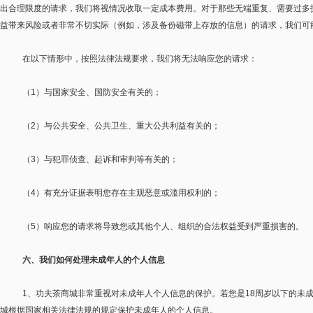
出合理限度的请求，我们将视情况收取一定成本费用。对于那些无端重复、需要过多
益带来风险或者非常不切实际（例如，涉及备份磁带上存放的信息）的请求，我们可
在以下情形中，按照法律法规要求，我们将无法响应您的请求：
（
1
）与国家安全、国防安全有关的；
（
2
）与公共安全、公共卫生、重大公共利益有关的；
（
3
）与犯罪侦查、起诉和审判等有关的；
（
4
）有充分证据表明您存在主观恶意或滥用权利的；
（
5
）响应您的请求将导致您或其他个人、组织的合法权益受到严重损害的。
六、我们如何处理未成年人的个人信息
1
、功夫茶商城非常重视对未成年人个人信息的保护。若您是
18
周岁以下的未
城根据国家相关法律法规的规定保护未成年人的个人信息。