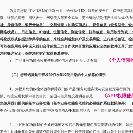
为提高您使用我们及我们关联公司、合作伙伴提供服务的安全性，保护您或其
洞、计算机病毒、网络攻击、网络侵入等安全风险，更准确地识别违反法律法规或功
址、身份信息、银行卡信息）、交易信息（如购买商品）、设备信息（设备型号、设
网络状况）、日志信息、
IP
地址、位置信息、浏览信息、订单信息、常用软件列表、
得您授权或依据法律共享的信息，来综合判断您账户及交易风险、进行身份验证、检
可能在应用程序中嵌入我们合作的第三方合作伙伴开发的应用安全类的软件工具开发
您的账户安全，保护您的财产权益免遭侵害。
《个人信息
3
、产品业务功能所收集使用您的信息逐项列举，请查阅
（二）您可选择是否授权我们收集和使用您的个人信息的情形
1
、为提升您的购物体验和保障我们的产品
/
服务功能实现与安全稳定运行目的
《
APP
权限使
限。相应应用权限申请的目的、范围与使用情况说明请参见
您使用我们提供的基本业务功能（基本业务功能所依赖的必要操作系统权限除外），
中心
-
设置
-
隐私
-
系统权限设置
”
中逐项查看
APP
权限的状态，并可自行随时决定这些权
2
、上述附加功能我们会通过弹窗方式提示告知您我们所需要获取的权限。如您
不会主动地重复向您申请该权限以避免对您产生过于频繁的打扰（除非您主动需要使