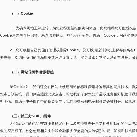
（一）
Cookie
1
、为确保网站正常运转，为您获得更轻松的访问体验，向您推荐您可能感兴趣
Cookie
通常包含标识符、站点名称以及一些号码和字符。借助于
Cookie
，网站能够
2
、您可根据自己的偏好管理或删除
Cookie
。您可以清除计算机上保存的所有
C
要在每一次访问我们的网站时更改用户设置，也可能导致部分功能无法正常使用。如
（二）网站信标和像素标签
除
Cookie
外，我们还会在网站上使用网站信标和像素标签等其他同类技术。例
您点击该链接，我们则会跟踪此次点击，帮助我们了解您的产品或服务偏好以便于我
明图像。借助于电子邮件中的像素标签，我们能够获知电子邮件是否被打开。如果您
（三）第三方
SDK
、插件
为保障我们的产品与
/
或服务稳定运行以及您能够充分享受和使用我们的产品与
/
似的应用程序。如您使用相关支付和金融服务所必需的人脸识别功能，旷视科技或腾