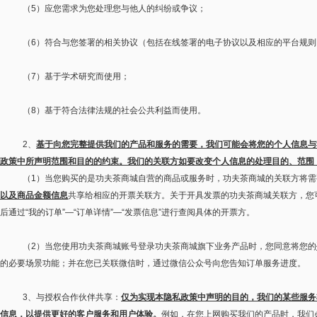
（
5
）应您需求为您处理您与他人的纠纷或争议；
（
6
）符合与您签署的相关协议（包括在线签署的电子协议以及相应的平台规则
（
7
）基于学术研究而使用；
（
8
）基于符合法律法规的社会公共利益而使用。
2
、
基于向您完整提供我们的产品和服务的需要，我们可能会将您的个人信息与
政策中所声明范围和目的的约束。我们的关联方如要改变个人信息的处理目的、范围
（
1
）当您购买的是功夫茶商城自营的商品或服务时，功夫茶商城的关联方将需
以及商品金额信息
共享给相应的开票关联方。关于开具发票的功夫茶商城关联方，您
后通过
“
我的订单
”—“
订单详情
”—“
发票信息
”
进行查阅具体的开票方。
（
2
）当您使用功夫茶商城账号登录功夫茶商城旗下业务产品时，您同意将您的
的必要场景功能；并在您已关联微信时，通过微信公众号向您告知订单服务进度。
3
、与授权合作伙伴共享：
仅为实现本隐私政策中声明的目的，我们的某些服务
信息，以提供更好的客户服务和用户体验。
例如，在您上网购买我们的产品时，我们