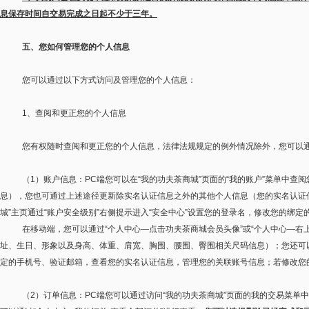
息保存时间自交易完成之日起不少于三年。
五、您如何管理您的个人信息
您可以通过以下方式访问及管理您的个人信息：
1
、查阅和更正您的个人信息
您有权随时查阅和更正您的个人信息，法律法规规定的例外情况除外，您可以
（
1
）账户信息：
PC
端您可以在
“
我的功夫茶商城
”
页面的
“
我的账户
”
菜单中查阅
息），您也可通过上述途径更新除实名认证信息之外的其他个人信息（您的实名认证
城
”
主页通过
“
账户安全级别
”
右侧提示进入
“
安全中心
”
设置您的登录名，修改您的绑定
在移动端，您可以通过
“
个人中心
—
点击功夫茶商城会员头像
”
或
“
个人中心
—
右
址、生日、形象以及身高、体重、肩宽、胸围、腰围、臀围相关尺码信息）；您还可
定的手机号、验证邮箱，查看您的实名认证信息，管理您的关联账号信息；若修改您
（
2
）订单信息：
PC
端您可以通过访问
“
我的功夫茶商城
”
页面的我的交易菜单中