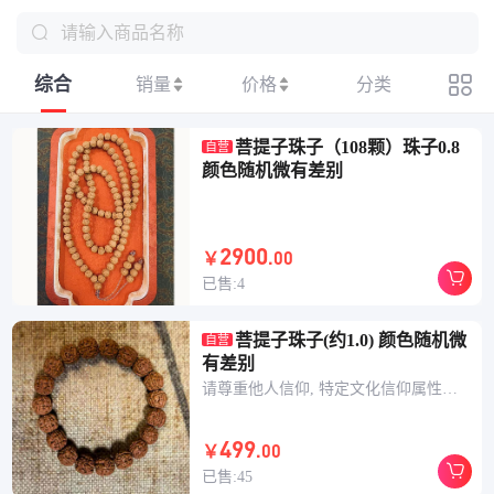
请输入商品名称
综合
销量
价格
分类
菩提子珠子（108颗）珠子0.8
自营
颜色随机微有差别
2900
.00
￥
已售:4
菩提子珠子(约1.0) 颜色随机微
自营
有差别
请尊重他人信仰, 特定文化信仰属性的民俗物品，无任何科学或医疗功效承诺，不懂、不信者请不要购买。 感恩您的支持！
(3s)
499
.00
￥
已售:45