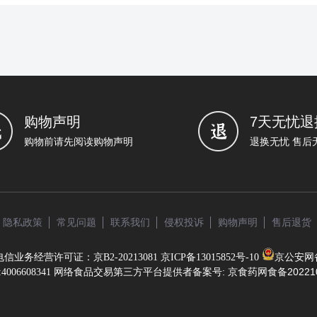
购物声明
7天无忧退
购物前请先阅读购物声明
退换无忧 售后
隐私政策
常见问题
联系我们
侵权投诉
购物声明
售后退货
信业务经营许可证：京B2-20213081
京ICP备13015852号-10
京公安网备1
网络食品交易第三方平台提供者备案号: 京食药网食备
20221
4006608341