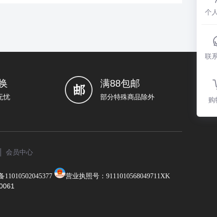
个
联
换
满88包邮
无忧
部分特殊商品除外
购
会员中心
1010502045377
营业执照号：9111010568049711XK
0061