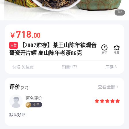
1/5
718
￥
.00
【2007贮存】茶王山陈年铁观音
自营
哥瓷开片罐 高山陈年老茶86克
分享
收藏
快递:免运费
销量:173
库存:6
评价
查看全部
(27)
匿名评价
七星
默认好评!