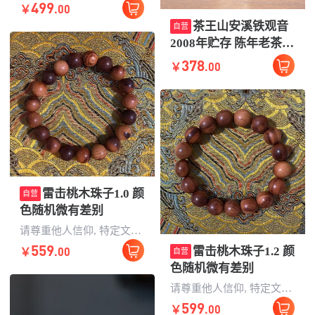
499
.00
￥
茶王山安溪铁观音
自营
2008年贮存 陈年老茶
陈香型100克
378
.00
￥
雷击桃木珠子1.0 颜
自营
色随机微有差别
请尊重他人信仰, 特定文化信仰属性的民俗物品，无任何科学或
559
.00
雷击桃木珠子1.2 颜
￥
自营
色随机微有差别
请尊重他人信仰, 特定文化信
599
.00
￥