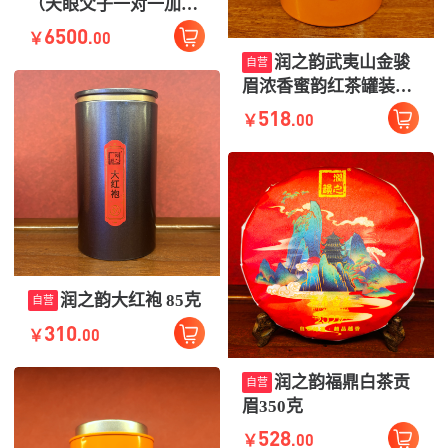
（天眼父子一对一加护
三、五彩或七彩） 编号
6500
.00
￥
随机微有差别
润之韵武夷山金骏
自营
眉浓香蜜韵红茶罐装
250克
518
.00
￥
润之韵大红袍 85克
自营
310
.00
￥
润之韵福鼎白茶贡
自营
眉350克
528
.00
￥