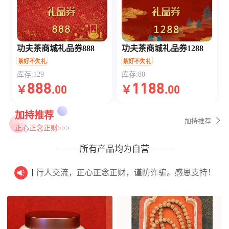
功夫茶商城礼品券888
功夫茶商城礼品券1288
茶好不失礼
茶好不失礼
库存:129
库存:80
888
1188
￥
.00
￥
.00
加持推荐
加持推荐
正心正念正财>>>
所有产品均为自营
心正念正财，谨防诈骗。感恩支持！尊重信仰, 加护物品，不懂