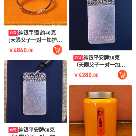
纯银手镯 约40克
自营
(天眼父子一对一加护三
彩五彩或七彩）约40克
4860
.00
￥
强大 编号随机
纯银平安牌30克
自营
（天眼父子一对一加护
三彩五彩或七彩） 编号
4280
.00
￥
随机微有差别
纯银平安牌60克
自营