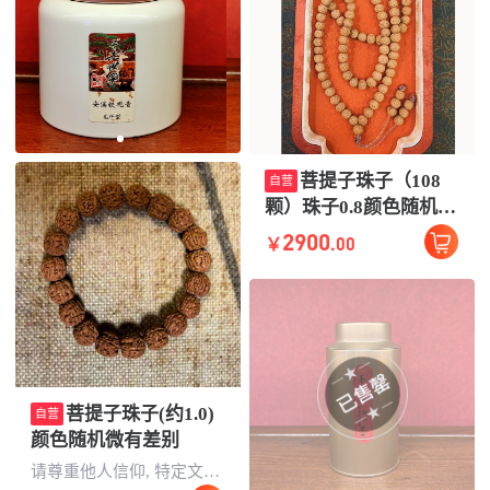
菩提子珠子（108
自营
颗）珠子0.8颜色随机微
有差别
2900
.00
￥
菩提子珠子(约1.0)
自营
颜色随机微有差别
请尊重他人信仰, 特定文化信仰属性的民俗物品，无任何科学或