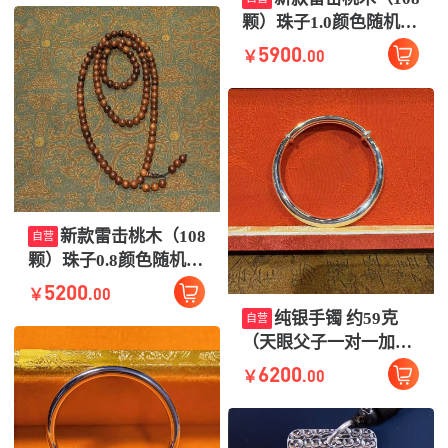
颗）珠子1.0颜色随机微
有差别
5900
.00
￥
新款雷击桃木（108
自营
颗）珠子0.8颜色随机微
有差别
5200
.00
￥
纯银手镯 约59克
自营
（天眼父子一对一加护
三彩五彩或七彩） 强大
6200
.00
￥
编号随机微有差别